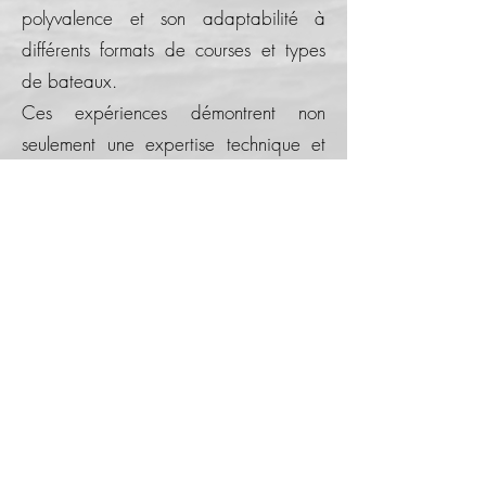
polyvalence et son adaptabilité à
différents formats de courses et types
de bateaux.
Ces expériences démontrent non
seulement une expertise technique et
logistique, mais aussi une forte
capacité à collaborer efficacement.
L'équipe incarne une vision
entrepreneuriale, combinant gestion
rigoureuse et créativité, tout en
valorisant les projets et les partenaires
impliqués dans ces défis maritimes
d'envergure.