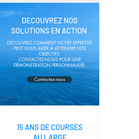
DECOUVREZ NOS
SOLUTIONS EN ACTION
DÉCOUVREZ COMMENT NOTRE EXPERTISE
PEUT VOUS AIDER À ATTEINDRE VOS
OBJECTIFS.
CONTACTEZ-NOUS POUR UNE
DÉMONSTRATION PERSONNALISÉE.
Contactez-nous
15 ANS DE COURSES
AU LARGE